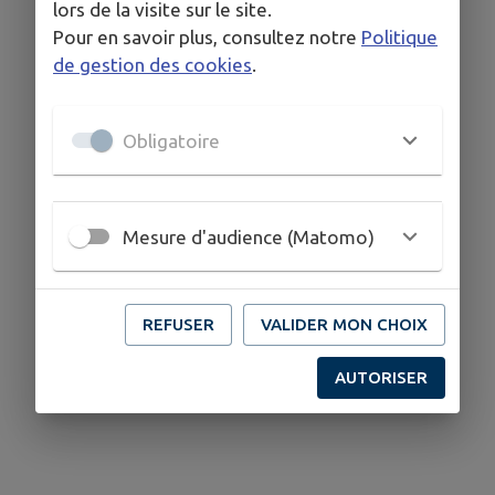
lors de la visite sur le site.
Maçon ; peintre ; électricien ; plombier, etc...
Pour en savoir plus, consultez notre
Politique
de gestion des cookies
.
Merci de vous faire connaitre en mairie par mail à
mairie@aubigny-montereau.fr
Obligatoire
Mesure d'audience (Matomo)
REFUSER
VALIDER MON CHOIX
AUTORISER