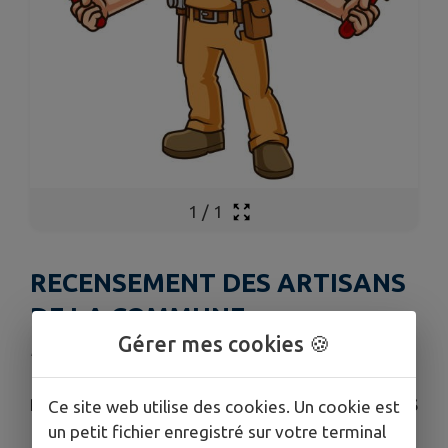
1
/
1
RECENSEMENT DES ARTISANS
DE LA COMMUNE
Gérer mes cookies 🍪
Publié le jeudi 21 mai 2026 - Montereau-sur-le-Jard
POUR DES PROJETS FUTURS NOUS RECENSONS
Ce site web utilise des cookies. Un cookie est
LES ARTISANS DE LA COMMUNE
un petit fichier enregistré sur votre terminal