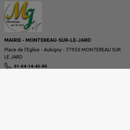
MAIRIE - MONTEREAU-SUR-LE-JARD
Place de l'Eglise - Aubigny - 77950 MONTEREAU SUR
LE JARD
01-64-14-45-80
mairie@aubigny-montereau.fr
M'Y RENDRE
www.aubigny-montereau.com
Horaires de la Mairie :