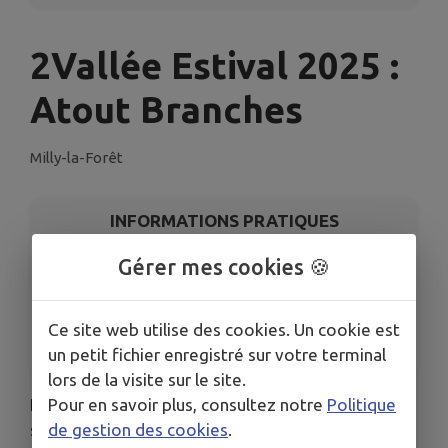
2Vallée Estival 2025 :
Atout Branches
Milly-la-Forêt
INFORMATIONS PRATIQUES
Gérer mes cookies 🍪
LIEU
Milly-la-Forêt
DATE
Ce site web utilise des cookies. Un cookie est
Le sam. 2 août
un petit fichier enregistré sur votre terminal
lors de la visite sur le site.
Pour en savoir plus, consultez notre
Politique
L’événement culturel phare de l’été revient ! Pour
de gestion des cookies
.
sa 4e édition, le
2Vallée Estival
, organisé par