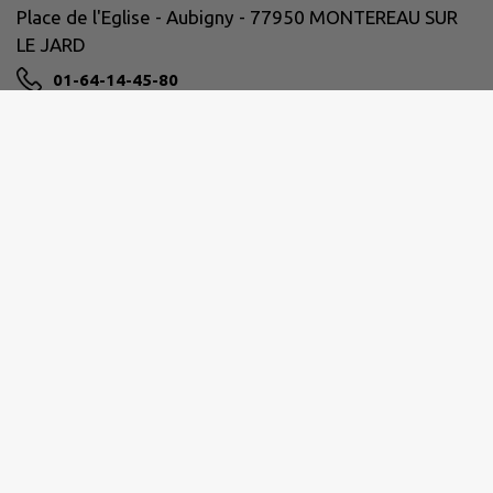
Place de l'Eglise - Aubigny - 77950 MONTEREAU SUR
LE JARD
01-64-14-45-80
mairie@aubigny-montereau.fr
M'Y RENDRE
www.aubigny-montereau.com
Horaires de la Mairie :
Du lundi au jeudi de 9h00 à 12h00 et de 14h00 à
18h00