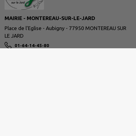
MAIRIE - MONTEREAU-SUR-LE-JARD
Place de l'Eglise - Aubigny - 77950 MONTEREAU SUR
LE JARD
01-64-14-45-80
mairie@aubigny-montereau.fr
M'Y RENDRE
www.aubigny-montereau.com
Horaires de la Mairie :
Du lundi au jeudi de 9h00 à 12h00 et de 14h00 à
18h00