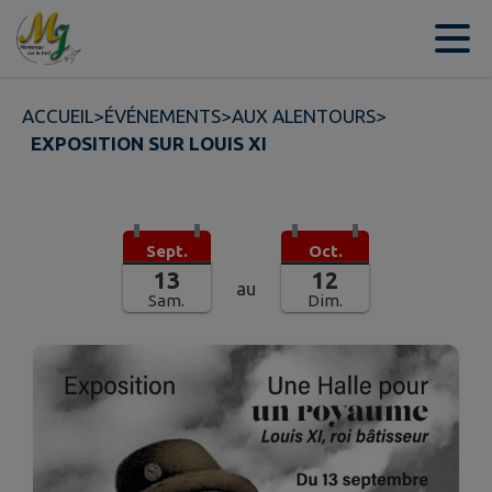
Contenu
Menu
Recherche
Pied de page
ACCUEIL
>
ÉVÉNEMENTS
>
AUX ALENTOURS
>
EXPOSITION SUR LOUIS XI
Sept.
Oct.
13
12
au
Sam.
Dim.