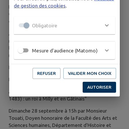
de gestion des cookies
.
Du 13 septembre au 12 octobre 2025, l’Espace
Culturel Paul Bédu vous invite à découvrir le règne
de Louis XI, un roi très présent en Gâtinais !
Obligatoire
À travers l’exposition "Une Halle pour un
royaume", explorez le rôle de Louis XI dans
l’histoire locale et son héritage architectural,
Mesure d'audience (Matomo)
notamment à Milly-la-Forêt.
Espace Culturel Paul Bédu – 8 bis, rue Farnault
REFUSER
VALIDER MON CHOIX
Du mercredi au dimanche, de 14h à 18h
AUTORISER
À ne pas manquer :
Conférence "Louis XI (1423–
1483) : un roi à Milly et en Gâtinais"
Dimanche 28 septembre à 15h par Monsieur
Touati, Doyen honoraire de la Faculté des Arts et
Sciences humaines, Département d'Histoire et