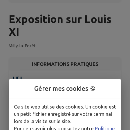
Exposition sur Louis
XI
Milly-la-Forêt
INFORMATIONS PRATIQUES
LIEU
8 bis Rue Farnault, 91490 Milly-la-Forêt
Gérer mes cookies 🍪
DATES
Du sam. 13 sept. au dim. 12 oct.
Ce site web utilise des cookies. Un cookie est
un petit fichier enregistré sur votre terminal
Une Halle pour un royaume – Louis XI, roi
lors de la visite sur le site.
bâtisseur
Pour en savoir plus, consultez notre
Politique