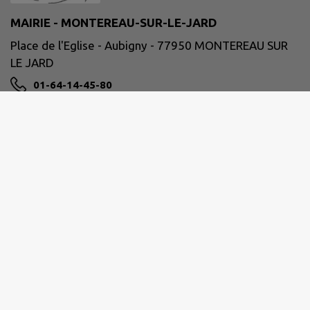
MAIRIE - MONTEREAU-SUR-LE-JARD
Place de l'Eglise - Aubigny - 77950 MONTEREAU SUR
LE JARD
01-64-14-45-80
mairie@aubigny-montereau.fr
M'Y RENDRE
www.aubigny-montereau.com
Horaires de la Mairie :
Du lundi au jeudi de 9h00 à 12h00 et de 14h00 à
18h00