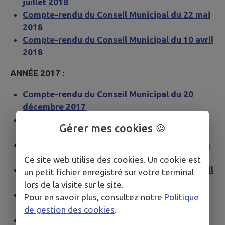
juillet 2018
Compte-rendu du Conseil Municipal du 22 mai
2018
Compte-rendu du Conseil Municipal du 10 avril
2018
ANNÉE 2017 :
Compte-rendu du Conseil Municipal du 20
décembre 2017
Compte-rendu du Conseil Municipal du 21
Gérer mes cookies 🍪
novembre 2017
Compte-rendu du Conseil Municipal du 28 juin
2017
Ce site web utilise des cookies. Un cookie est
Compte-rendu du Conseil Municipal du 26 avril
un petit fichier enregistré sur votre terminal
2017
lors de la visite sur le site.
Compte-rendu du Conseil Municipal du 29
Pour en savoir plus, consultez notre
Politique
mars 2017
de gestion des cookies
.
Compte-rendu du Conseil Municipal du 28