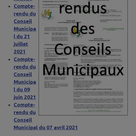
Compte-
rendu du
Conseil
Municipa
l du 21
juillet
2021
Compte-
rendu du
Conseil
Municipa
l du 09
juin 2021
Compte-
rendu du
Conseil
Municipal du 07 avril 2021